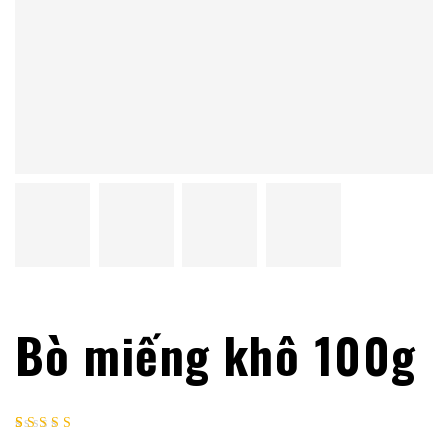
Bò miếng khô 100g
Rated
1
5.00
out