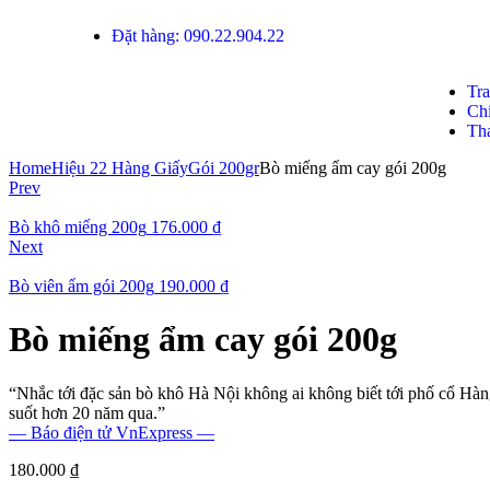
Đặt hàng: 090.22.904.22
Tr
Ch
Th
Home
Hiệu 22 Hàng Giấy
Gói 200gr
Bò miếng ẩm cay gói 200g
Prev
Bò khô miếng 200g
176.000
₫
Next
Bò viên ẩm gói 200g
190.000
₫
Bò miếng ẩm cay gói 200g
“Nhắc tới đặc sản bò khô Hà Nội không ai không biết tới phố cổ Hàn
suốt hơn 20 năm qua.”
— Báo điện tử VnExpress —
180.000
₫