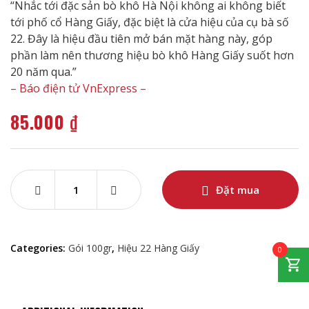
“Nhắc tới đặc sản bò khô Hà Nội không ai không biết
of 5 based on
tới phố cổ Hàng Giấy, đặc biệt là cửa hiệu của cụ bà số
customer rating
22. Đây là hiệu đầu tiên mở bán mặt hàng này, góp
phần làm nên thương hiệu bò khô Hàng Giấy suốt hơn
20 năm qua.”
– Báo điện tử VnExpress –
85.000
₫
Đặt mua
Categories:
Gói 100gr
,
Hiệu 22 Hàng Giấy
0