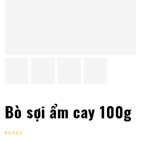
Bò sợi ẩm cay 100g
Rated
1
5.00
out