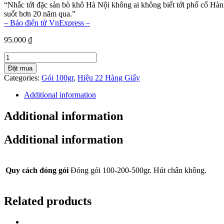
“Nhắc tới đặc sản bò khô Hà Nội không ai không biết tới phố cổ Hàn
suốt hơn 20 năm qua.”
– Báo điện tử VnExpress –
95.000
₫
Bò
viên
Đặt mua
ẩm
Categories:
Gói 100gr
,
Hiệu 22 Hàng Giấy
100g
quantity
Additional information
Additional information
Additional information
Quy cách đóng gói
Đóng gói 100-200-500gr. Hút chân không.
Related products