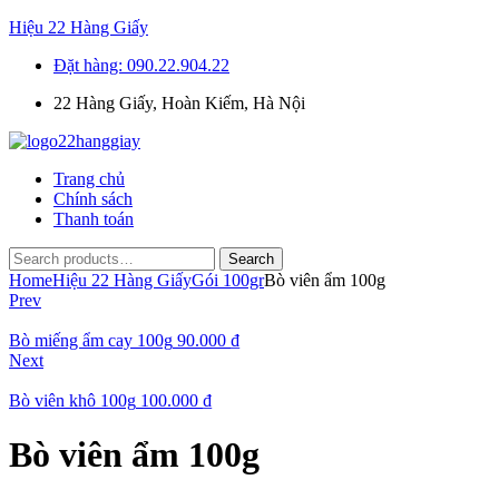
Hiệu 22 Hàng Giấy
Đặt hàng: 090.22.904.22
22 Hàng Giấy, Hoàn Kiếm, Hà Nội
Menu
Trang chủ
Chính sách
Thanh toán
Search
Search
for:
Home
Hiệu 22 Hàng Giấy
Gói 100gr
Bò viên ẩm 100g
Prev
Bò miếng ẩm cay 100g
90.000
₫
Next
Bò viên khô 100g
100.000
₫
Bò viên ẩm 100g