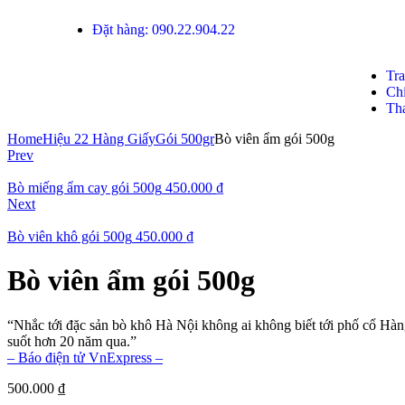
Đặt hàng: 090.22.904.22
Tr
Ch
Th
Home
Hiệu 22 Hàng Giấy
Gói 500gr
Bò viên ẩm gói 500g
Prev
Bò miếng ẩm cay gói 500g
450.000
₫
Next
Bò viên khô gói 500g
450.000
₫
Bò viên ẩm gói 500g
“Nhắc tới đặc sản bò khô Hà Nội không ai không biết tới phố cổ Hàn
suốt hơn 20 năm qua.”
– Báo điện tử VnExpress –
500.000
₫