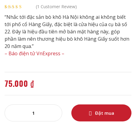
(
1
Customer Review)
Rated
1
5.00
out
“Nhắc tới đặc sản bò khô Hà Nội không ai không biết
of 5 based on
tới phố cổ Hàng Giấy, đặc biệt là cửa hiệu của cụ bà số
customer rating
22. Đây là hiệu đầu tiên mở bán mặt hàng này, góp
phần làm nên thương hiệu bò khô Hàng Giấy suốt hơn
20 năm qua.”
– Báo điện tử VnExpress –
75.000
₫
Đặt mua