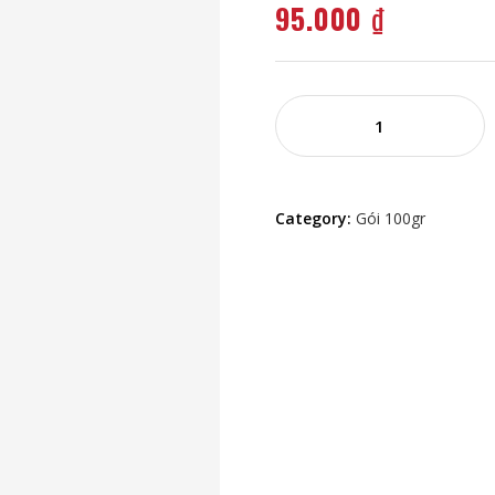
95.000
₫
Trâu
gác
bếp
100g
Category:
Gói 100gr
quantity