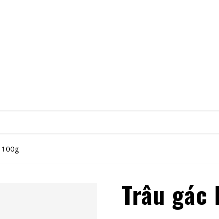
p 100g
Trâu gác