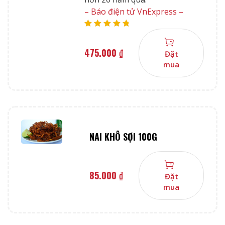
– Báo điện tử VnExpress –
Rated
5.00
out
of 5
475.000
₫
Đặt
mua
NAI KHÔ SỢI 100G
85.000
₫
Đặt
mua